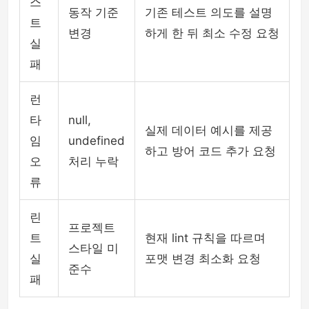
스
동작 기준
기존 테스트 의도를 설명
트
변경
하게 한 뒤 최소 수정 요청
실
패
런
타
null,
실제 데이터 예시를 제공
임
undefined
하고 방어 코드 추가 요청
오
처리 누락
류
린
프로젝트
트
현재 lint 규칙을 따르며
스타일 미
실
포맷 변경 최소화 요청
준수
패