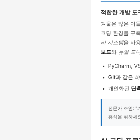
적합한 개발 도
겨울은 많은 이들
코딩 환경을 구
리 시스템
을 사
보드
와
듀얼 모
PyCharm, 
Git과 같은
버
개인화된
단
전문가 조언: 
휴식을 취하세요